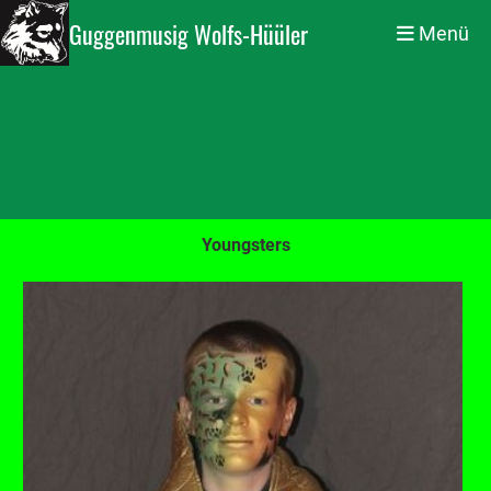
Guggenmusig Wolfs-Hüüler
Menü
Youngsters