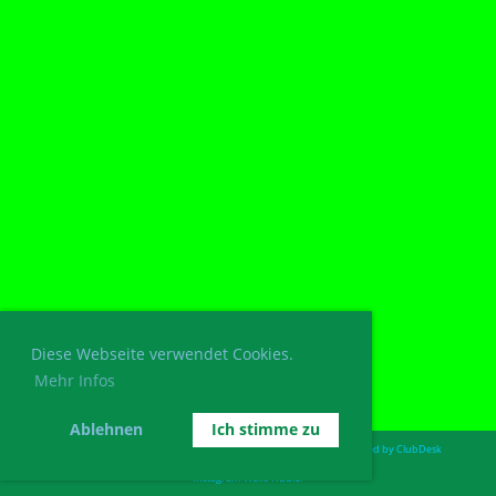
Diese Webseite verwendet Cookies.
Mehr Infos
Ablehnen
Ich stimme zu
Postadresse: Guggenmusig Wolfs-Hüüler, 9427 Wolfhalden. /.
Powered by ClubDesk
Facebook - Wolfs-Hüüler
Instagram-Wolfs-Hüüler